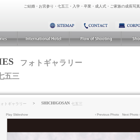
ご結婚・お宮参り・七五三・入学・卒業・成人式・ご家族の成長写真
IES
フォトギャラリー
七五三
SHICHIGOSAN
>
フォトギャラリー
七五三
Play Slideshow
‹ Previous Photo
Next Photo 