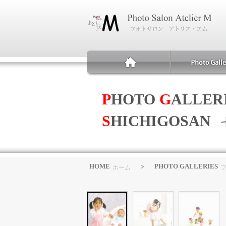
P
HOTO
G
ALLER
S
HICHIGOSAN
HOME
PHOTO GALLERIES
>
ホーム